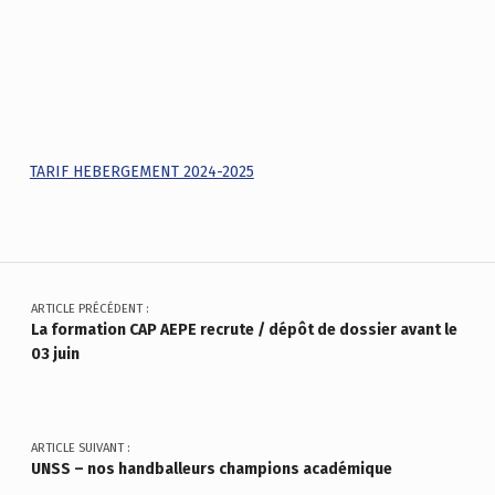
TARIF HEBERGEMENT 2024-2025
Skip back to main navigation
Navigation de l’article
ARTICLE PRÉCÉDENT :
La formation CAP AEPE recrute / dépôt de dossier avant le
03 juin
ARTICLE SUIVANT :
UNSS – nos handballeurs champions académique