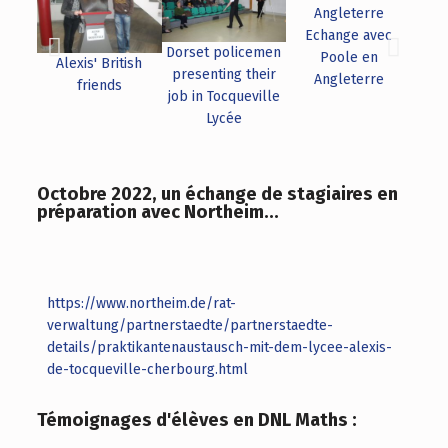
Echange avec
Ec
Dorset policemen
Poole en
T
Alexis' British
presenting their
Angleterre
N
friends
job in Tocqueville
Lycée
Octobre 2022, un échange de stagiaires en
préparation avec Northeim...
https://www.northeim.de/rat-
verwaltung/partnerstaedte/partnerstaedte-
details/praktikantenaustausch-mit-dem-lycee-alexis-
de-tocqueville-cherbourg.html
Témoignages d'élèves en DNL Maths :​