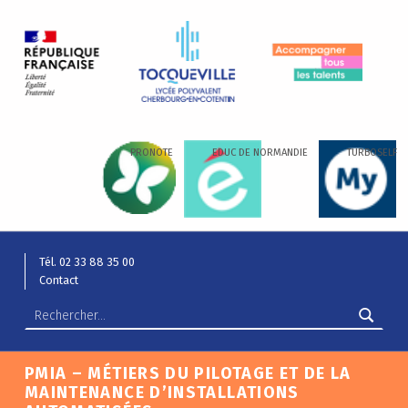
LYCÉE ALEXIS DE TOCQUEVILLE
ACCOMPAGNER TOUS LES TALENTS…
PRONOTE
EDUC DE NORMANDIE
TURBOSELF
Tél. 02 33 88 35 00
Contact
PMIA – MÉTIERS DU PILOTAGE ET DE LA
MAINTENANCE D’INSTALLATIONS