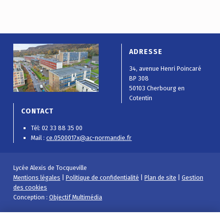
ADRESSE
34, avenue Henri Poincaré
BP 308
50103 Cherbourg en
Cotentin
CONTACT
Tél: 02 33 88 35 00
Mail :
ce.0500017x@ac-normandie.fr
Lycée Alexis de Tocqueville
Mentions légales
|
Politique de confidentialité
|
Plan de site
|
Gestion
des cookies
Conception :
Objectif Multimédia