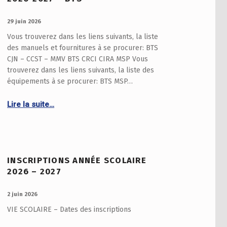
PUBLIÉ LE :
29 juin 2026
Vous trouverez dans les liens suivants, la liste
des manuels et fournitures à se procurer: BTS
CJN – CCST – MMV BTS CRCI CIRA MSP Vous
trouverez dans les liens suivants, la liste des
équipements à se procurer: BTS MSP…
Lire la suite…
Continue reading “LISTE DES MANUELS SCOLAIRE ET DES EQUIPEMENTS – RENTREE 2026-2027 – BTS”
INSCRIPTIONS ANNÉE SCOLAIRE
2026 – 2027
PUBLIÉ LE :
2 juin 2026
VIE SCOLAIRE – Dates des inscriptions