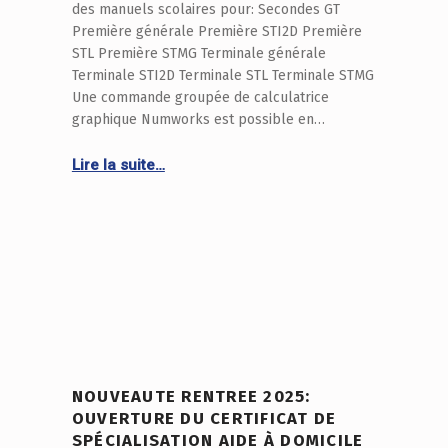
des manuels scolaires pour: Secondes GT
Première générale Première STI2D Première
STL Première STMG Terminale générale
Terminale STI2D Terminale STL Terminale STMG
Une commande groupée de calculatrice
graphique Numworks est possible en…
Continue reading “LISTE DES MANUELS SCOLAIRES – RENTREE 2026-2027 – SECTIONS GT”
Lire la suite…
NOUVEAUTE RENTREE 2025:
OUVERTURE DU CERTIFICAT DE
SPÉCIALISATION AIDE À DOMICILE