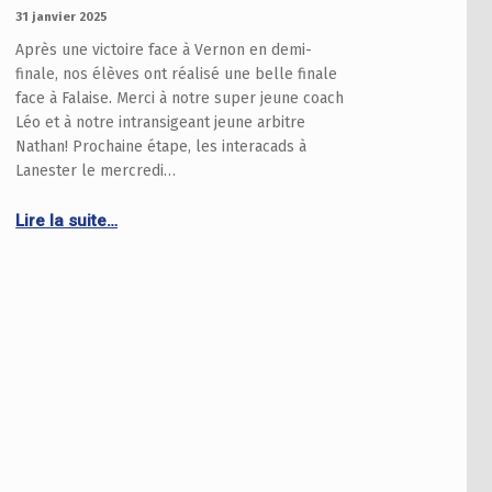
PUBLIÉ LE :
31 janvier 2025
Après une victoire face à Vernon en demi-
finale, nos élèves ont réalisé une belle finale
face à Falaise. Merci à notre super jeune coach
Léo et à notre intransigeant jeune arbitre
Nathan! Prochaine étape, les interacads à
Lanester le mercredi…
Continue reading “UNSS – nos handballeurs champions académique”
Lire la suite…