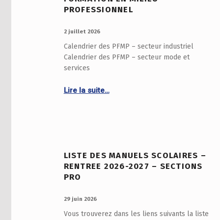
PROFESSIONNEL
PUBLIÉ LE :
2 juillet 2026
Calendrier des PFMP – secteur industriel
Calendrier des PFMP – secteur mode et
services
Lire la suite…
Continue reading “Année scolaire 2026-2027 – Calendrier des périodes de formation en milieu professionnel”
LISTE DES MANUELS SCOLAIRES –
RENTREE 2026-2027 – SECTIONS
PRO
PUBLIÉ LE :
29 juin 2026
Vous trouverez dans les liens suivants la liste