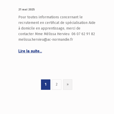
PUBLIÉ LE :
21 mai 2025
Pour toutes informations concernant le
recrutement en certificat de spécialisation Aide
à domicile en apprentissage, merci de
contacter Mme Mélissa Hervieu 06 07 62 91 82
melissa.hervieu@ac-normandie.fr
Continue reading “NOUVEAUTE RENTREE 2025: Ouverture du certificat de spécialisation Aide à domicile”
Lire la suite…
1
2
»
Next page