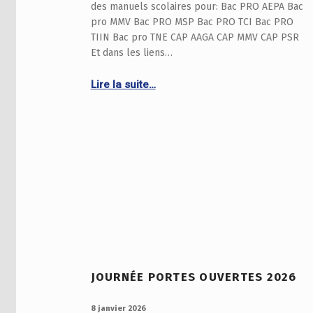
des manuels scolaires pour: Bac PRO AEPA Bac
pro MMV Bac PRO MSP Bac PRO TCI Bac PRO
TIIN Bac pro TNE CAP AAGA CAP MMV CAP PSR
Et dans les liens…
Continue reading “LISTE DES MANUELS SCOLAIRES – RENTREE 2026-2027 – SECTIONS PRO”
Lire la suite…
JOURNÉE PORTES OUVERTES 2026
PUBLIÉ LE :
8 janvier 2026