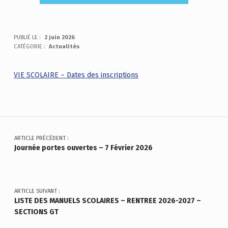
PUBLIÉ LE :
2 juin 2026
CATÉGORIE :
Actualités
VIE SCOLAIRE – Dates des inscriptions
Skip back to main navigation
Navigation de l’article
ARTICLE PRÉCÉDENT :
Journée portes ouvertes – 7 Février 2026
ARTICLE SUIVANT :
LISTE DES MANUELS SCOLAIRES – RENTREE 2026-2027 –
SECTIONS GT