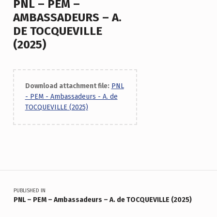
PNL – PEM –
AMBASSADEURS – A.
DE TOCQUEVILLE
(2025)
Download attachment file:
PNL
- PEM - Ambassadeurs - A. de
TOCQUEVILLE (2025)
Skip back to main navigation
Navigation de l’article
PUBLISHED IN
PNL – PEM – Ambassadeurs – A. de TOCQUEVILLE (2025)