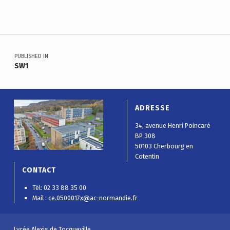
Skip back to main navigation
Navigation de l’article
PUBLISHED IN
SW1
ADRESSE
34, avenue Henri Poincaré
BP 308
50103 Cherbourg en
Cotentin
CONTACT
Tél: 02 33 88 35 00
Mail :
ce.0500017x@ac-normandie.fr
Lycée Alexis de Tocqueville