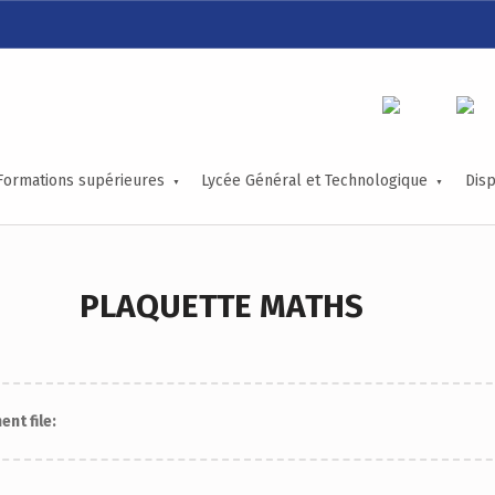
LYCÉE ALEXIS DE TOCQUEVILLE
ACCOMPAGNER TOUS LES TALENTS…
Formations supérieures
Lycée Général et Technologique
Disp
PLAQUETTE MATHS
nt file: