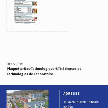
Skip back to main navigation
Navigation de l’article
PUBLISHED IN
Plaquette-Bac-Technologique-STL-Sciences et
Technologies de Laboratoire
ADRESSE
34, avenue Henri Poincaré
BP 308