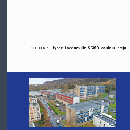
Navigation de l’article
lycee-tocqueville-SGMD-couleur-cmjn
PUBLISHED IN