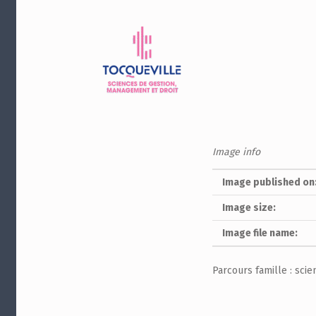
Image info
Image published on
Image size:
Image file name:
Parcours famille : sci
Skip back to main navigation