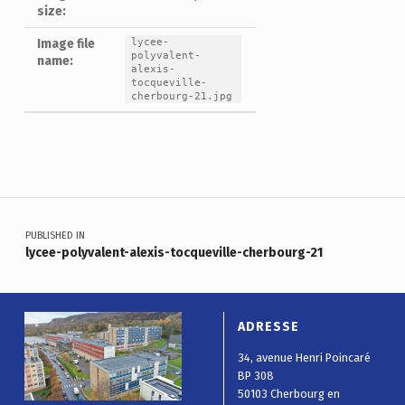
size:
lycee-
Image file
polyvalent-
name:
alexis-
tocqueville-
cherbourg-21.jpg
Skip back to main navigation
Navigation de l’article
PUBLISHED IN
lycee-polyvalent-alexis-tocqueville-cherbourg-21
ADRESSE
34, avenue Henri Poincaré
BP 308
50103 Cherbourg en