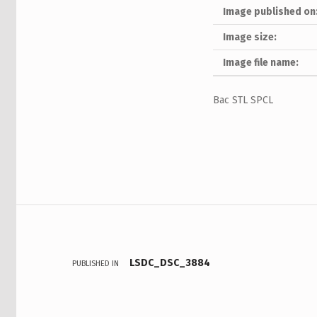
Image published on
Image size:
Image file name:
Bac STL SPCL
Skip back to main navigation
Navigation de l’article
LSDC_DSC_3884
PUBLISHED IN