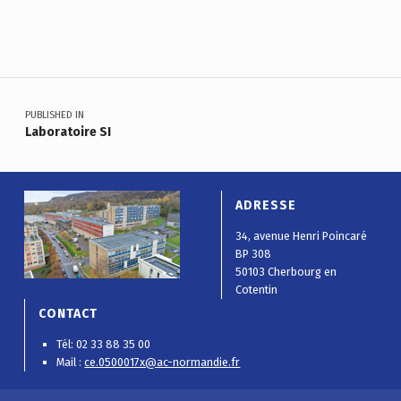
Skip back to main navigation
Navigation de l’article
PUBLISHED IN
Laboratoire SI
ADRESSE
34, avenue Henri Poincaré
BP 308
50103 Cherbourg en
Cotentin
CONTACT
Tél: 02 33 88 35 00
Mail :
ce.0500017x@ac-normandie.fr