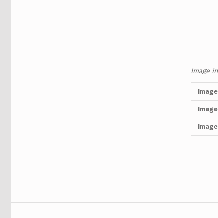
Image in
Image
Image 
Image 
Skip back to main naviga
Navigation de l’article