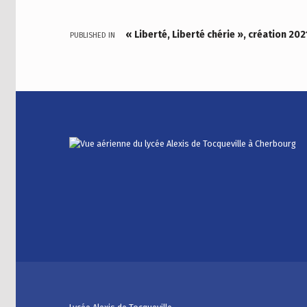
« Liberté, Liberté chérie », création 202
PUBLISHED IN