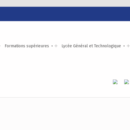
LYCÉE ALEXIS DE TOCQUEVILLE
ACCOMPAGNER TOUS LES TALENTS…
Formations supérieures
Lycée Général et Technologique