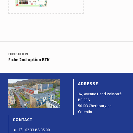
Skip back to main navigation
Navigation de l’article
PUBLISHED IN
Fiche 2nd option BTK
ADRESSE
34, avenue Henri Poincaré
BP 308
50103 Cherbourg en
Cotentin
CONTACT
Tél: 02 33 88 35 00