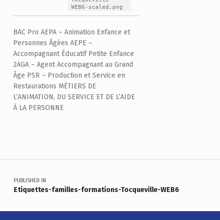
WEB6-scaled.png
BAC Pro AEPA – Animation Enfance et
Personnes Âgées AEPE –
Accompagnant Éducatif Petite Enfance
2AGA – Agent Accompagnant au Grand
Âge PSR – Production et Service en
Restaurations MÉTIERS DE
L’ANIMATION, DU SERVICE ET DE L’AIDE
À LA PERSONNE
Skip back to main navigation
Navigation de l’article
PUBLISHED IN
Etiquettes-familles-formations-Tocqueville-WEB6