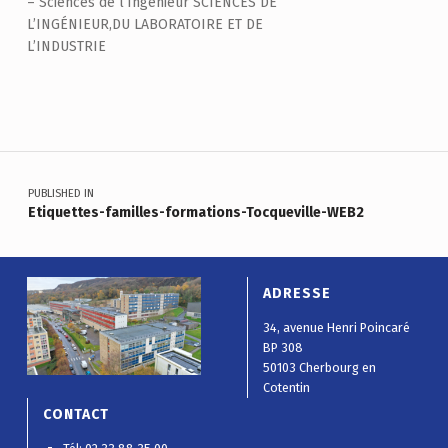
– Sciences de l’Ingénieur SCIENCES DE
L’INGÉNIEUR,DU LABORATOIRE ET DE
L’INDUSTRIE
Skip back to main navigation
Navigation de l’article
PUBLISHED IN
Etiquettes-familles-formations-Tocqueville-WEB2
ADRESSE
34, avenue Henri Poincaré
BP 308
50103 Cherbourg en
Cotentin
CONTACT