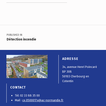
Skip back to main navigation
Navigation de l’article
PUBLISHED IN
Détection incendie
ADRESSE
34, avenue Henri Poincaré
BP 308
50103 Cherbourg en
Cotentin
CONTACT
Tél: 02 33 88 35 00
Mail :
ce.0500017x@ac-normandie.fr