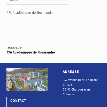
name:
CFA Académique de Normandie
Skip back to main navigation
Navigation de l’article
PUBLISHED IN
CFA Académique de Normandie
ADRESSE
34, avenue Henri Poincaré
BP 308
50103 Cherbourg en
Cotentin
CONTACT