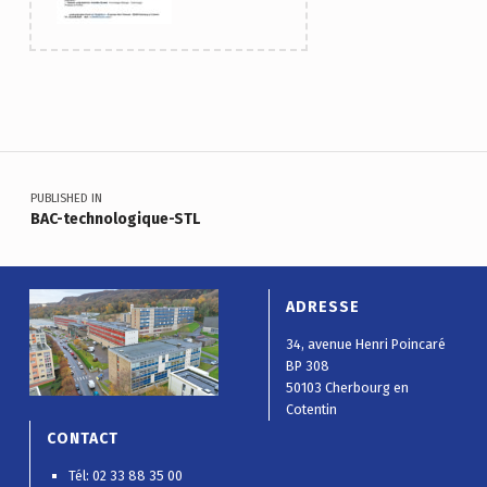
Skip back to main navigation
Navigation de l’article
PUBLISHED IN
BAC-technologique-STL
ADRESSE
34, avenue Henri Poincaré
BP 308
50103 Cherbourg en
Cotentin
CONTACT
Tél: 02 33 88 35 00