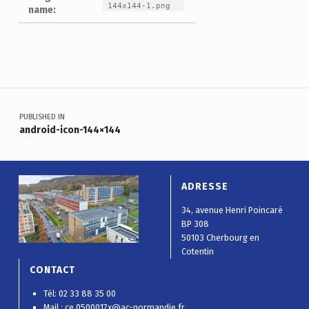
144x144-1.png
name:
Skip back to main navigation
Navigation de l’article
PUBLISHED IN
android-icon-144×144
ADRESSE
34, avenue Henri Poincaré
BP 308
50103 Cherbourg en
Cotentin
CONTACT
Tél: 02 33 88 35 00
Mail :
ce.0500017x@ac-normandie.fr