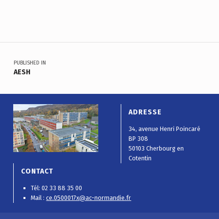
Skip back to main navigation
Navigation de l’article
PUBLISHED IN
AESH
ADRESSE
34, avenue Henri Poincaré
BP 308
50103 Cherbourg en
Cotentin
CONTACT
Tél: 02 33 88 35 00
Mail :
ce.0500017x@ac-normandie.fr