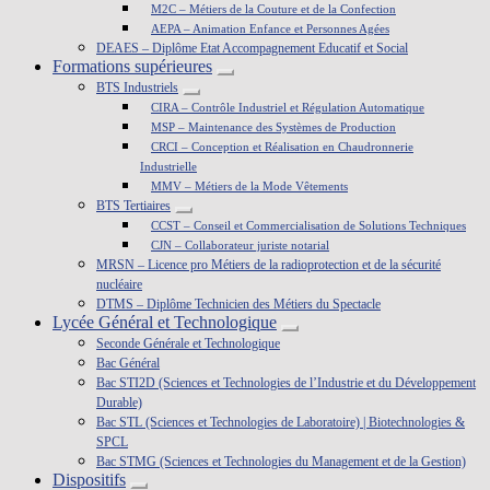
M2C – Métiers de la Couture et de la Confection
AEPA – Animation Enfance et Personnes Agées
DEAES – Diplôme Etat Accompagnement Educatif et Social
Formations supérieures
BTS Industriels
CIRA – Contrôle Industriel et Régulation Automatique
MSP – Maintenance des Systèmes de Production
CRCI – Conception et Réalisation en Chaudronnerie
Industrielle
MMV – Métiers de la Mode Vêtements
BTS Tertiaires
CCST – Conseil et Commercialisation de Solutions Techniques
CJN – Collaborateur juriste notarial
MRSN – Licence pro Métiers de la radioprotection et de la sécurité
nucléaire
DTMS – Diplôme Technicien des Métiers du Spectacle
Lycée Général et Technologique
Seconde Générale et Technologique
Bac Général
Bac STI2D (Sciences et Technologies de l’Industrie et du Développement
Durable)
Bac STL (Sciences et Technologies de Laboratoire) | Biotechnologies &
SPCL
Bac STMG (Sciences et Technologies du Management et de la Gestion)
Dispositifs