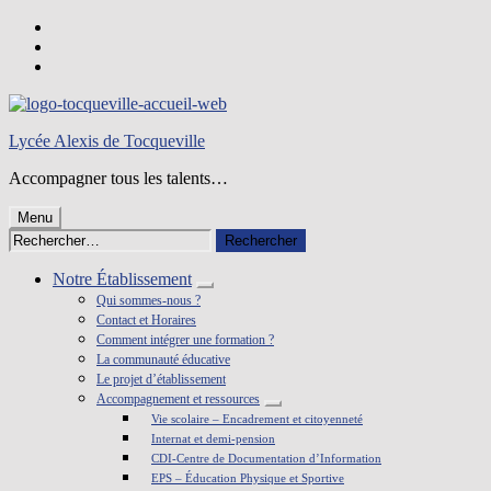
Skip
to
Skip
main
to
Skip
navigation
main
to
content
footer
Lycée Alexis de Tocqueville
Accompagner tous les talents…
Menu
Rechercher :
Notre Établissement
Qui sommes-nous ?
Contact et Horaires
Comment intégrer une formation ?
La communauté éducative
Le projet d’établissement
Accompagnement et ressources
Vie scolaire – Encadrement et citoyenneté
Internat et demi-pension
CDI-Centre de Documentation d’Information
EPS – Éducation Physique et Sportive