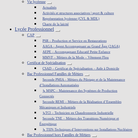
Vie lycéenne
Actualités
Activités et structures associatives | sport & culture
Représentation lycéenne (CVL & MDL)
Charte de la laïcité
Lycée Professionnel
CAP
PSR – Production et Service en Restaurations
AAGA – Agent Accompagnant au Grand Âge (2AGA)
AEPE – Accompagnant Educatif Petite Enfance
MMVF – Métiers de la Mode – Vêtement Flou
Certificat de Spécialisation
CSAD – Certificat de Spécialisation – Aide à Domicile
Bac Professionnel Familles de Métiers
Seconde PMIA – Métiers du Pilotage et de la Maintenance
d’Installations Automatisées
↳ MSPC – Maintenance des Systèmes de Production
Connectés
Seconde REMI – Métiers de la Réalisation d’Ensembles
Mécaniques et Industriels
↳TCI – Technicien en Chaudronnerie Industrielle
Seconde TNE – Métiers des Transitions Numérique et
Énergétique
↳ TIIN-Techniques d’Interventions sur Installations Nucléaires
Bac Professionnel hors Familles de Métiers