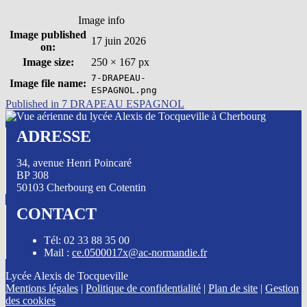
Image info
Image published
17 juin 2026
on:
Image size:
250 × 167 px
7-DRAPEAU-
Image file name:
ESPAGNOL.png
Skip
Navigation
Published in
7 DRAPEAU ESPAGNOL
back
de
to
ADRESSE
main
l’article
navigation
34, avenue Henri Poincaré
BP 308
50103 Cherbourg en Cotentin
CONTACT
Tél: 02 33 88 35 00
Mail :
ce.0500017x@ac-normandie.fr
Lycée Alexis de Tocqueville
Mentions légales
|
Politique de confidentialité
|
Plan de site
|
Gestion
des cookies