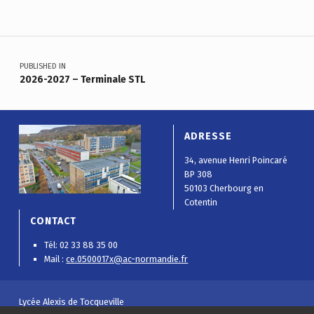
Navigation de l’article
PUBLISHED IN
2026-2027 – Terminale STL
ADRESSE
34, avenue Henri Poincaré
BP 308
50103 Cherbourg en
Cotentin
CONTACT
Tél: 02 33 88 35 00
Mail :
ce.0500017x@ac-normandie.fr
Lycée Alexis de Tocqueville