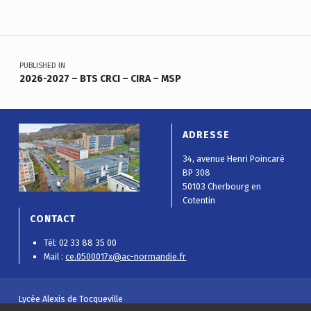
Navigation de l’article
PUBLISHED IN
2026-2027 – BTS CRCI – CIRA – MSP
ADRESSE
34, avenue Henri Poincaré
BP 308
50103 Cherbourg en
Cotentin
CONTACT
Tél: 02 33 88 35 00
Mail :
ce.0500017x@ac-normandie.fr
Lycée Alexis de Tocqueville