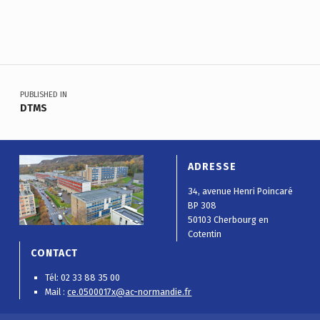
Skip back to main navigation
Navigation de l’article
PUBLISHED IN
DTMS
ADRESSE
34, avenue Henri Poincaré
BP 308
50103 Cherbourg en
Cotentin
CONTACT
Tél: 02 33 88 35 00
Mail :
ce.0500017x@ac-normandie.fr