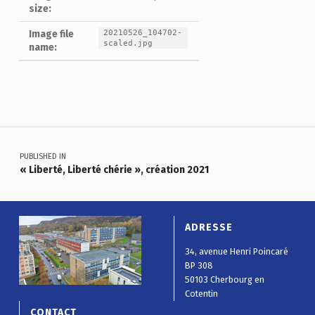
size:
20210526_104702-
Image file
scaled.jpg
name:
Skip back to main navigation
Navigation de l’article
PUBLISHED IN
« Liberté, Liberté chérie », création 2021
ADRESSE
34, avenue Henri Poincaré
BP 308
50103 Cherbourg en
Cotentin
CONTACT