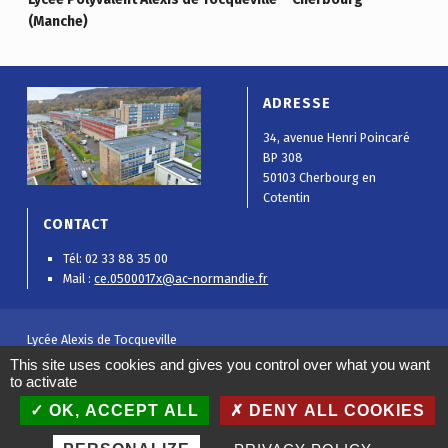
(Manche)
ADRESSE
34, avenue Henri Poincaré
BP 308
50103 Cherbourg en
Cotentin
CONTACT
Tél: 02 33 88 35 00
Mail :
ce.0500017x@ac-normandie.fr
Lycée Alexis de Tocqueville
Mentions légales
|
Politique de confidentialité
|
Plan de site
|
Gestion
This site uses cookies and gives you control over what you want
des cookies
to activate
Conception :
Objectif Multimédia
OK, ACCEPT ALL
DENY ALL COOKIES