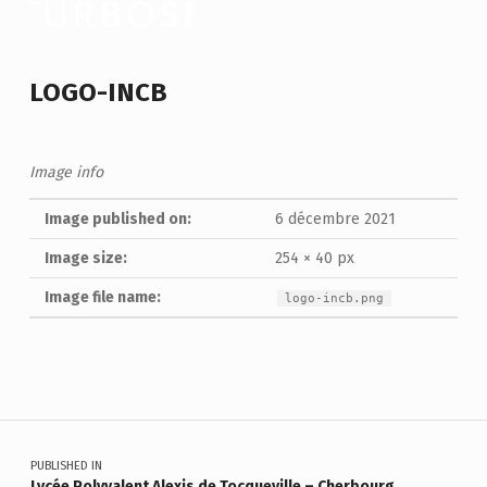
LOGO-INCB
Image info
Image published on:
6 décembre 2021
Image size:
254 × 40 px
Image file name:
logo-incb.png
Skip back to main navigation
Navigation de l’article
PUBLISHED IN
Lycée Polyvalent Alexis de Tocqueville – Cherbourg