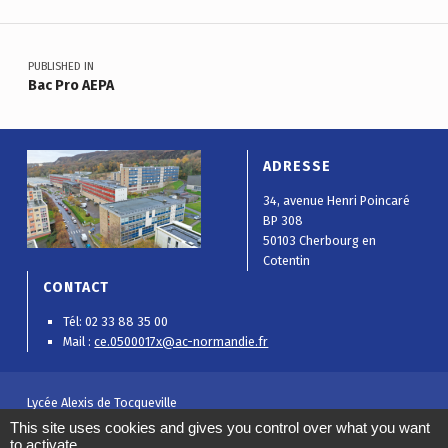
Navigation de l’article
PUBLISHED IN
Bac Pro AEPA
ADRESSE
34, avenue Henri Poincaré
BP 308
50103 Cherbourg en
Cotentin
CONTACT
Tél: 02 33 88 35 00
Mail :
ce.0500017x@ac-normandie.fr
Lycée Alexis de Tocqueville
Mentions légales
|
Politique de confidentialité
|
Plan de site
|
Gestion
This site uses cookies and gives you control over what you want
des cookies
to activate