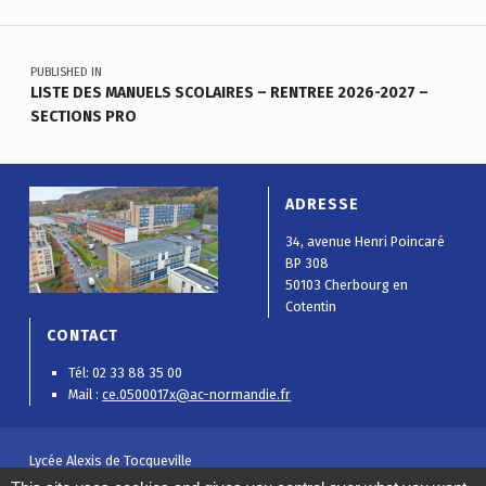
Navigation de l’article
PUBLISHED IN
LISTE DES MANUELS SCOLAIRES – RENTREE 2026-2027 –
SECTIONS PRO
ADRESSE
34, avenue Henri Poincaré
BP 308
50103 Cherbourg en
Cotentin
CONTACT
Tél: 02 33 88 35 00
Mail :
ce.0500017x@ac-normandie.fr
Lycée Alexis de Tocqueville
Mentions légales
|
Politique de confidentialité
|
Plan de site
|
Gestion