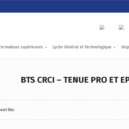
LYCÉE ALEXIS DE TOCQUEVILLE
ACCOMPAGNER TOUS LES TALENTS…
Formations supérieures
Lycée Général et Technologique
Disp
BTS CRCI – TENUE PRO ET EP
nt file: