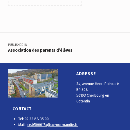
Skip back to main navigation
Navigation de l’article
PUBLISHED IN
Association des parents d’élèves
ADRESSE
34, avenue Henri Poincaré
BP 308
50103 Cherbourg en
Cotentin
CONTACT
Tél: 02 33 88 35 00
Mail :
ce.0500017x@ac-normandie.fr