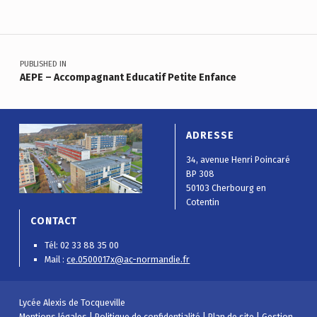
Navigation de l’article
PUBLISHED IN
AEPE – Accompagnant Educatif Petite Enfance
ADRESSE
34, avenue Henri Poincaré
BP 308
50103 Cherbourg en
Cotentin
CONTACT
Tél: 02 33 88 35 00
Mail :
ce.0500017x@ac-normandie.fr
Lycée Alexis de Tocqueville
Mentions légales
|
Politique de confidentialité
|
Plan de site
|
Gestion